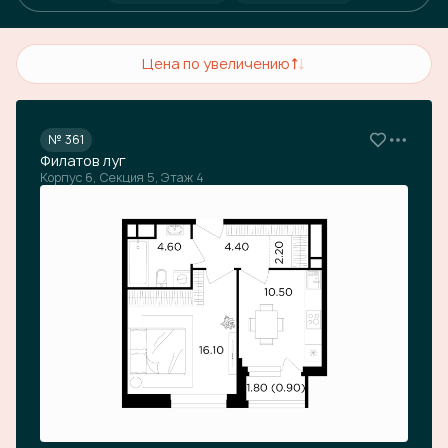
Цена по увеличению
№ 361
Филатов луг
Корпус 6, Секция 5, Этаж 4