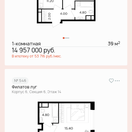
2
1-комнатная
39 м
14 957 000
руб.
В ипотеку от 53 716 руб./мес.
№ 546
Филатов луг
Корпус 6, Секция 6, Этаж 14