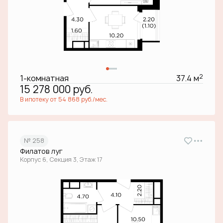
2
1-комнатная
37.4 м
15 278 000
руб.
В ипотеку от 54 868 руб./мес.
№ 258
Филатов луг
Корпус 6, Секция 3, Этаж 17