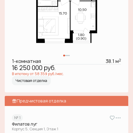
2
1-комнатная
38.1 м
16 250 000
руб.
В ипотеку от 58 359 руб./мес.
Чистовая отделка
Предчистовая отделка
№ 1
Филатов луг
Корпус 5, Секция 1, Этаж 1