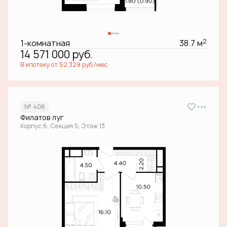
2
1-комнатная
38.7 м
14 571 000
руб.
В ипотеку от 52 329 руб./мес.
№ 406
Филатов луг
Корпус 6, Секция 5, Этаж 13