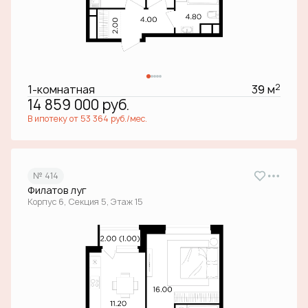
2
1-комнатная
39 м
14 859 000
руб.
В ипотеку от 53 364 руб./мес.
№ 414
Филатов луг
Корпус 6, Секция 5, Этаж 15