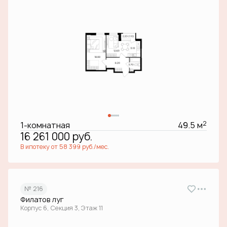
2
1-комнатная
49.5 м
16 261 000
руб.
В ипотеку от 58 399 руб./мес.
№ 216
Филатов луг
Корпус 6, Секция 3, Этаж 11