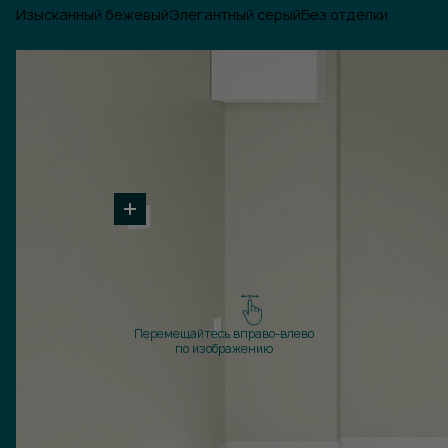
Изысканный бежевый
Элегантный серый
Без отделки
Перемещайтесь вправо-влево
по изображению