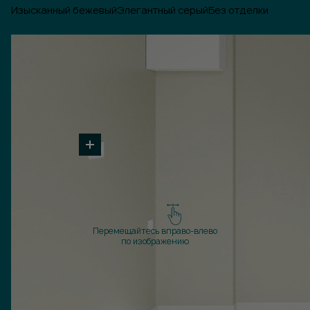
Изысканный бежевый
Элегантный серый
Без отделки
Перемещайтесь вправо-влево
по изображению