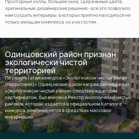
Просторные холлы, большие окна, сдержанные цвета,
оригинальные дизайнерские решения - все это позволило
нам создать интерьеры, в которых приятно находиться не
только жильцам комплекса, но и их гостям.
Одинцовский район признан
экологически чистой
территорией
По результатам конкурса «Экологически чистый район
(территория)» Одинцовский район награжден медалью
«Экологически чистый район» с подтверждающим
сертификатом, был внесен в Реестр экологически чистых
районов, который издается в официальном Каталоге
конкурса, рекламируется в средствах массовой
информации.