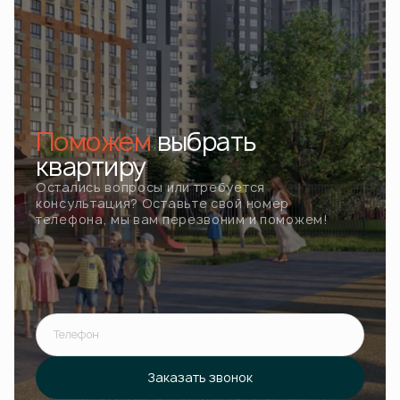
Поможем
выбрать
квартиру
Остались вопросы или требуется
консультация? Оставьте свой номер
телефона, мы вам перезвоним и поможем!
Телефон
Ошибка при отправке!
Форма появится через
3 сек
Заказать звонок