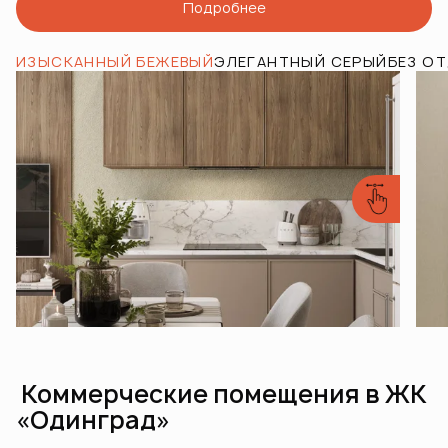
Подробнее
ИЗЫСКАННЫЙ БЕЖЕВЫЙ
ЭЛЕГАНТНЫЙ СЕРЫЙ
БЕЗ О
Коммерческие помещения в ЖК
«Одинград»