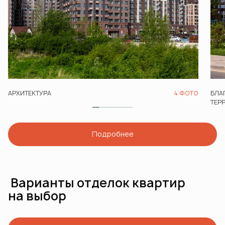
АРХИТЕКТУРА
4 ФОТО
БЛА
ТЕР
Подробнее
Варианты отделок квартир
на выбор