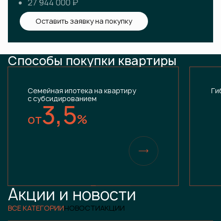
27 944 000 ₽
Оставить заявку на покупку
Способы покупки квартиры
Семейная ипотека на квартиру
Ги
с субсидированием
3,5
от
%
Акции и новости
ВСЕ КАТЕГОРИИ
НОВОСТИ
АКЦИИ