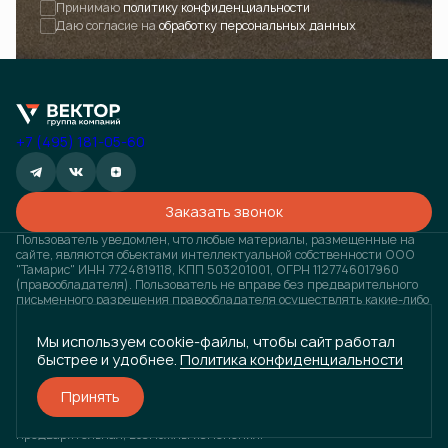
Принимаю
политику конфиденциальности
Закрыть
Даю согласие на
обработку персональных данных
+7 (495) 181-05-60
Заказать звонок
Пользователь уведомлен, что любые материалы, размещенные на
сайте, являются объектами интеллектуальной собственности ООО
"Тамарис" ИНН 7724819118, КПП 503201001, ОГРН 1127746017960
(правообладателя). Пользователь не вправе без предварительного
письменного разрешения правообладателя осуществлять какие-либо
действия с объектами интеллектуальной собственности, в противном
случае, правообладатель оставляет за собой право на взыскание
Мы используем cookie-файлы, чтобы сайт работал
штрафов, предусмотренных законодательством РФ, а также на
быстрее и удобнее.
Политика конфиденциальности
обращение в компетентные органы за защитой своих прав и
законных интересов. Любая информация, представленная на
данном сайте, носит исключительно информационный характер и ни
Принять
при каких условиях не является публичной офертой, определяемой
положениями статьи 437 ГК РФ. Визуализация проектов
предварительная, возможны изменения.