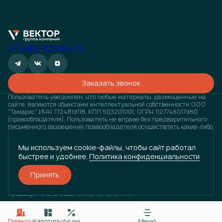
+7 (495) 023-65-72
Заказать звонок
Пользователь уведомлен, что любые материалы, размещенные на
сайте, являются объектами интеллектуальной собственности ООО
"Тамарис" ИНН 7724819118, КПП 503201001, ОГРН 1127746017960
(правообладателя). Пользователь не вправе без предварительного
письменного разрешения правообладателя осуществлять какие-либо
действия с объектами интеллектуальной собственности, в противном
случае, правообладатель оставляет за собой право на взыскание
Мы используем cookie-файлы, чтобы сайт работал
штрафов, предусмотренных законодательством РФ, а также на
быстрее и удобнее.
Политика конфиденциальности
обращение в компетентные органы за защитой своих прав и
законных интересов. Любая информация, представленная на
данном сайте, носит исключительно информационный характер и ни
Принять
при каких условиях не является публичной офертой, определяемой
положениями статьи 437 ГК РФ. Визуализация проектов
предварительная, возможны изменения.
Разработано
и
ГРУППА КОМПАНИЙ «ВЕКТОР»
Проекты
Квартиры
Акции
Меню