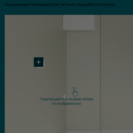
Изысканный бежевый
Элегантный серый
Без отделки
Перемещайтесь вправо-влево
по изображению