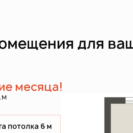
омещения для ва
ие месяца!
.м
а потолка 6 м