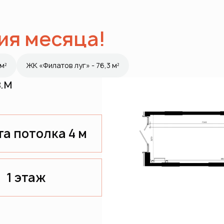
ия месяца!
м²
ЖК «Филатов луг» - 76,3 м²
.м
а потолка 4 м
1 этаж