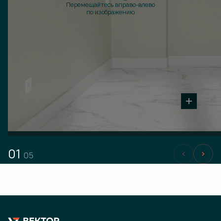
Перемещайтесь вправо-влево
по изображению
01
05