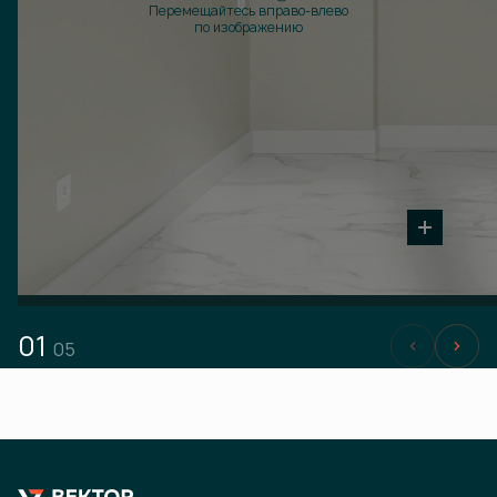
Перемещайтесь вправо-влево
по изображению
01
05