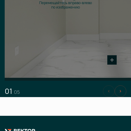
Перемещайтесь вправо-влево
по изображению
01
05