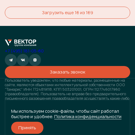
Загрузить еще 16 из 169
+7 (495) 181-05-60
Заказать звонок
Пользователь уведомлен, что любые материалы, размещенные на
сайте, являются объектами интеллектуальной собственности ООО
"Тамарис" ИНН 7724819118, КПП 503201001, ОГРН 1127746017960
(правообладателя). Пользователь не вправе без предварительного
письменного разрешения правообладателя осуществлять какие-либо
действия с объектами интеллектуальной собственности, в противном
случае, правообладатель оставляет за собой право на взыскание
Мы используем cookie-файлы, чтобы сайт работал
штрафов, предусмотренных законодательством РФ, а также на
быстрее и удобнее.
Политика конфиденциальности
обращение в компетентные органы за защитой своих прав и
законных интересов. Любая информация, представленная на
данном сайте, носит исключительно информационный характер и ни
Принять
при каких условиях не является публичной офертой, определяемой
положениями статьи 437 ГК РФ. Визуализация проектов