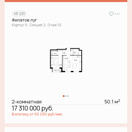
№ 231
Филатов луг
Корпус 5, Секция 2, Этаж 10
2
2-комнатная
50.1 м
17 310 000
руб.
В ипотеку от 55 030 руб./мес.