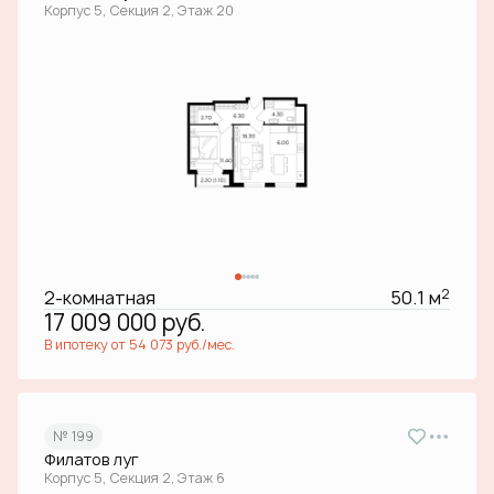
Корпус 5, Секция 2, Этаж 20
2
2-комнатная
50.1 м
17 009 000
руб.
В ипотеку от 54 073 руб./мес.
№ 199
Филатов луг
Корпус 5, Секция 2, Этаж 6