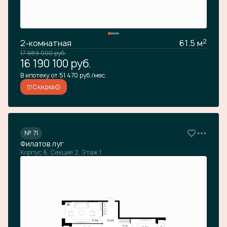
2
2-комнатная
61.5 м
17 989 000
руб.
16 190 100
руб.
В ипотеку от 51 470 руб./мес.
Скидка
№ 71
Филатов луг
Корпус 6, Секция 2, Этаж 1