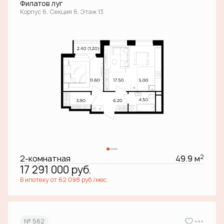
Филатов луг
Корпус 6, Секция 6, Этаж 13
2
2-комнатная
49.9 м
17 291 000
руб.
В ипотеку от 62 098 руб./мес.
№ 562