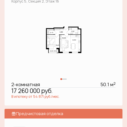
Корпус 5, Секция 2, Этаж 16
2
2-комнатная
50.1 м
17 260 000
руб.
В ипотеку от 54 871 руб./мес.
Предчистовая отделка