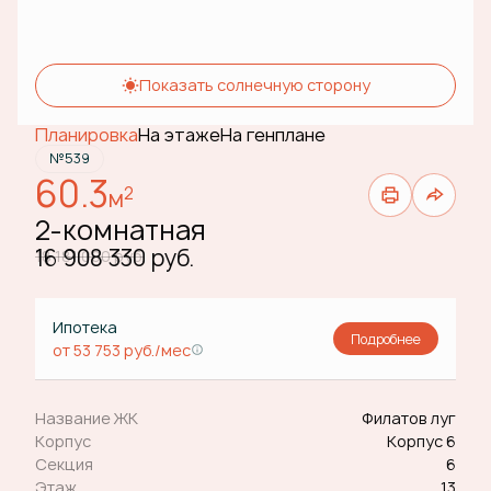
Показать солнечную сторону
Планировка
На этаже
На генплане
№539
60.3
2
м
2-комнатная
16 908 330 руб.
18 181 000 руб.
Ипотека
Подробнее
от 53 753 руб./мес
Название ЖК
Филатов луг
Корпус
Корпус 6
Секция
6
Этаж
13