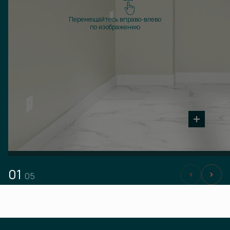
Перемещайтесь вправо-влево
по изображению
01
05