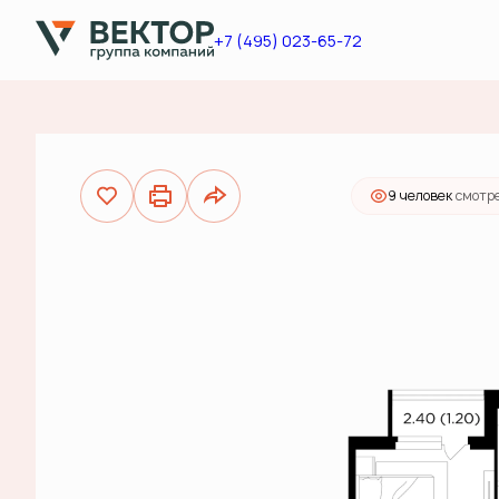
2
2-комнатная
49.9 м
17 391 000 руб.
+7 (495) 023-65-72
Ипот
9 человек
смотре