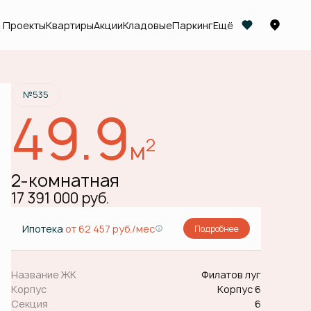
Проекты
Квартиры
Акции
Кладовые
Паркинг
Ещё
Забронировать
№535
49.9
2
м
2-комнатная
17 391 000 руб.
Ипотека
от 62 457 руб./мес
Подробнее
Название ЖК
Филатов луг
Корпус
Корпус 6
Секция
6