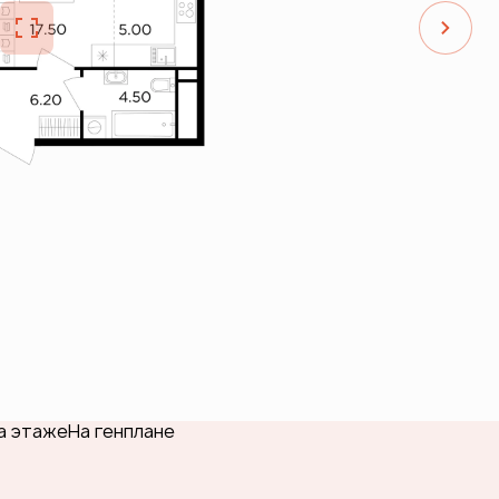
а этаже
На генплане