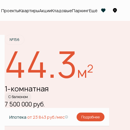
Проекты
Квартиры
Акции
Кладовые
Паркинг
Ещё
Забронировать
№156
44.3
2
м
1-комнатная
С балконом
7 500 000 руб.
Ипотека
от 23 843 руб./мес
Подробнее