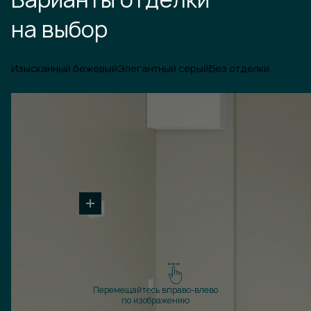
на выбор
Изысканный бежевый
Элегантный серый
Без отделки
Перемещайтесь вправо-влево
по изображению