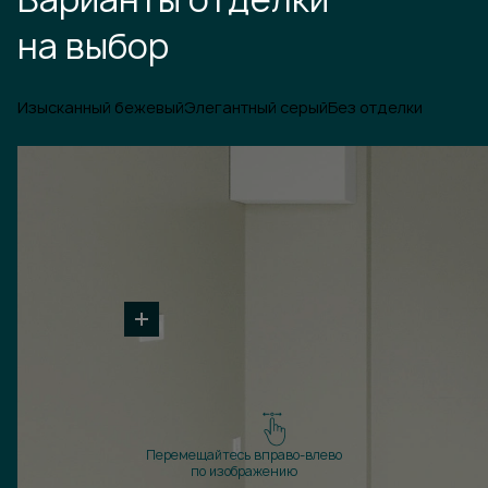
на выбор
Изысканный бежевый
Элегантный серый
Без отделки
Перемещайтесь вправо-влево
по изображению