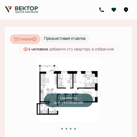
2
3-комнатная
76.3 м
20 184 000 руб.
18 771 120 руб.
Ипотека
от 59 675 руб./мес.
Предчистовая отделка
Скидка
4 человекa
добавили эту квартиру в избранное
Нажмите
для увеличения