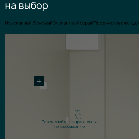
на выбор
Изысканный бежевый
Элегантный серый
Предчистовая отде
Перемещайтесь вправо-влево
по изображению