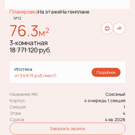
Планировка
На этаже
На генплане
№12
76.3
2
м
3-комнатная
18 771 120 руб.
20 184 000 руб.
Ипотека
Подробнее
от 59 675 руб./мес
Название ЖК
Союзный
Корпус
4 очередь 1 секция
Секция
1
Этаж
4
Сдача
4 кв. 2028
Заказать звонок