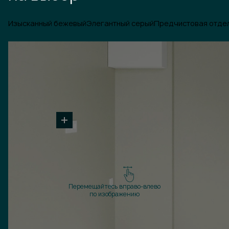
Изысканный бежевый
Элегантный серый
Предчистовая отде
Перемещайтесь вправо-влево
по изображению