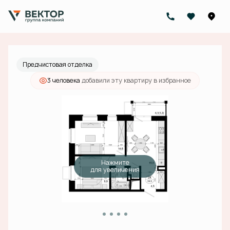
2
2-комнатная
50.9 м
15 099 000 руб.
Ипотека
от 48 001 руб./мес.
Предчистовая отделка
3 человекa
добавили эту квартиру в избранное
Нажмите
для увеличения