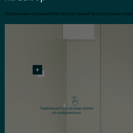
Изысканный бежевый
Элегантный серый
Предчистовая отде
Перемещайтесь вправо-влево
по изображению