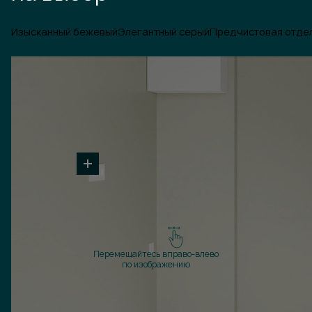
Изысканный бежевый
Элегантный серый
Предчистовая отде
Перемещайтесь вправо-влево
по изображению