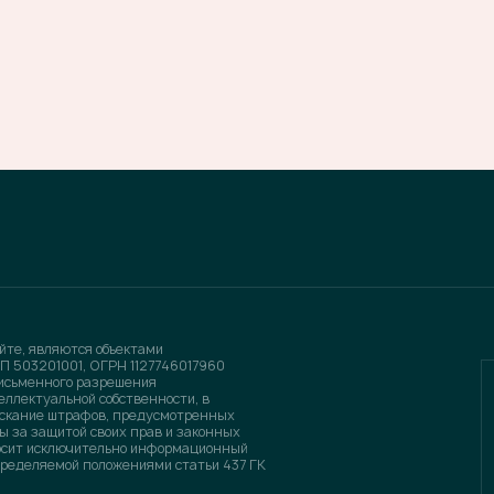
йте, являются объектами
П 503201001, ОГРН 1127746017960
письменного разрешения
еллектуальной собственности, в
зыскание штрафов, предусмотренных
ы за защитой своих прав и законных
носит исключительно информационный
определяемой положениями статьи 437 ГК