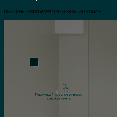
Изысканный бежевый
Элегантный серый
Без отделки
Перемещайтесь вправо-влево
по изображению