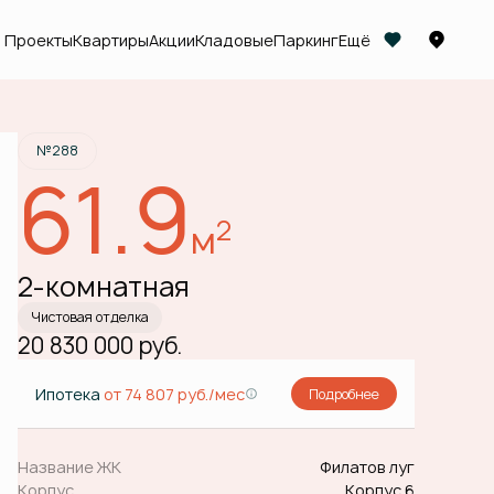
Проекты
Квартиры
Акции
Кладовые
Паркинг
Ещё
Забронировать
№288
61.9
2
м
2-комнатная
Чистовая отделка
20 830 000 руб.
Ипотека
от 74 807 руб./мес
Подробнее
Название ЖК
Филатов луг
Корпус
Корпус 6