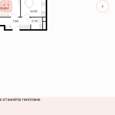
а этаже
На генплане