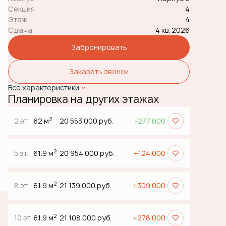
Секция
4
Этаж
4
Сдача
4 кв. 2026
Забронировать
Заказать звонок
Все характеристики
Планировка на других этажах
2
2 эт.
62 м
20 553 000 руб.
-277 000
2
5 эт.
61.9 м
20 954 000 руб.
+124 000
2
8 эт.
61.9 м
21 139 000 руб.
+309 000
2
10 эт.
61.9 м
21 108 000 руб.
+278 000