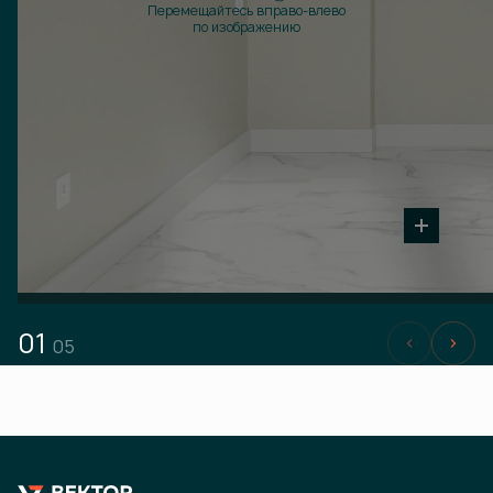
Перемещайтесь вправо-влево
по изображению
01
05