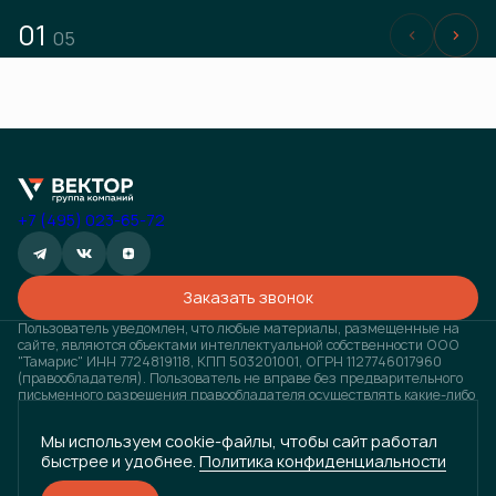
01
05
+7 (495) 023-65-72
Заказать звонок
Пользователь уведомлен, что любые материалы, размещенные на
сайте, являются объектами интеллектуальной собственности ООО
"Тамарис" ИНН 7724819118, КПП 503201001, ОГРН 1127746017960
(правообладателя). Пользователь не вправе без предварительного
письменного разрешения правообладателя осуществлять какие-либо
действия с объектами интеллектуальной собственности, в противном
случае, правообладатель оставляет за собой право на взыскание
Мы используем cookie-файлы, чтобы сайт работал
штрафов, предусмотренных законодательством РФ, а также на
быстрее и удобнее.
Политика конфиденциальности
обращение в компетентные органы за защитой своих прав и
законных интересов. Любая информация, представленная на
данном сайте, носит исключительно информационный характер и ни