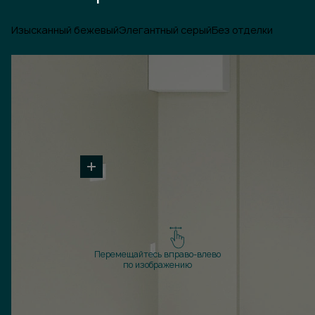
Изысканный бежевый
Элегантный серый
Без отделки
Перемещайтесь вправо-влево
по изображению