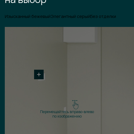
Изысканный бежевый
Элегантный серый
Без отделки
Перемещайтесь вправо-влево
по изображению