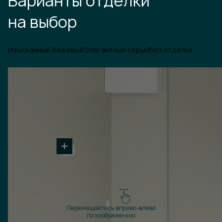
Варианты отделки
на выбор
Изысканный бежевый
Элегантный серый
Без отделки
Перемещайтесь вправо-влево
по изображению