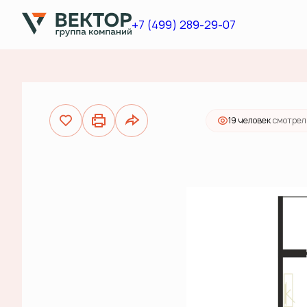
2
Студия
39.1 м
17 322 928 руб.
+7 (499) 289-29-07
Ипотека
от 62 
19 человек
смотрел