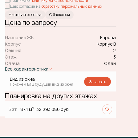
Принимаю
политику конфиденциальности
Даю согласие на
обработку персональных данных
Чистовая отделка
С балконом
Цена по запросу
Название ЖК
Европа
Корпус
Корпус В
Секция
2
Этаж
3
Сдача
Сдан
Все характеристики
Вид из окна
Заказать
Покажем Ваш будущий вид из окна
Планировка на других этажах
2
5 эт.
87.1 м
32 293 086 руб.