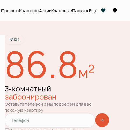
Проекты
Квартиры
Акции
Кладовые
Паркинг
Ещё
Квартира забронирована
№104
86.8
2
м
3-комнатный
забронирован
Оставьте телефон и мы подберем для вас
похожую квартиру