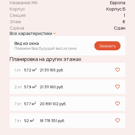
Название ЖК
Европа
Корпус
Корпус Б
Секция
1
Этаж
6
Сдача
Сдан
Все характеристики
Вид из окна
Заказать
Покажем Ваш будущий вид из окна
Планировка на других этажах
2
1 эт.
57.2 м
21 311 165 руб.
2
2 эт.
57.9 м
21 311 160 руб.
2
7 эт.
57.7 м
20 891 102 руб.
2
7 эт.
52 м
18 778 351 руб.