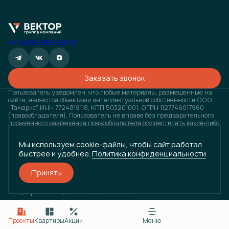
+7 (499) 289-29-07
Заказать звонок
Пользователь уведомлен, что любые материалы, размещенные на
сайте, являются объектами интеллектуальной собственности ООО
"Тамарис" ИНН 7724819118, КПП 503201001, ОГРН 1127746017960
(правообладателя). Пользователь не вправе без предварительного
письменного разрешения правообладателя осуществлять какие-либо
действия с объектами интеллектуальной собственности, в противном
случае, правообладатель оставляет за собой право на взыскание
Мы используем cookie-файлы, чтобы сайт работал
штрафов, предусмотренных законодательством РФ, а также на
быстрее и удобнее.
Политика конфиденциальности
обращение в компетентные органы за защитой своих прав и
законных интересов. Любая информация, представленная на
данном сайте, носит исключительно информационный характер и ни
Принять
при каких условиях не является публичной офертой, определяемой
положениями статьи 437 ГК РФ. Визуализация проектов
предварительная, возможны изменения.
Разработано
и
ГРУППА КОМПАНИЙ «ВЕКТОР»
Проекты
Квартиры
Акции
Меню