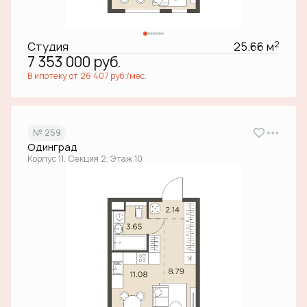
2
Студия
25.66 м
7 353 000
руб.
В ипотеку от 26 407 руб./мес.
№ 259
Одинград
Корпус 11, Секция 2, Этаж 10