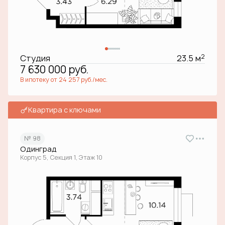
2
Студия
23.5 м
7 630 000
руб.
В ипотеку от 24 257 руб./мес.
Квартира с ключами
№ 98
Одинград
Корпус 5, Секция 1, Этаж 10