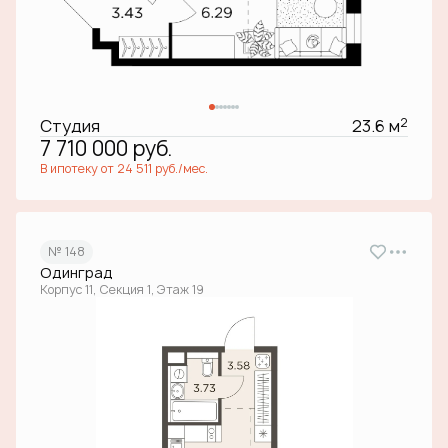
2
Студия
23.6 м
7 710 000
руб.
В ипотеку от 24 511 руб./мес.
№ 148
Одинград
Корпус 11, Секция 1, Этаж 19