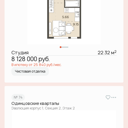
2
Студия
22.32 м
8 128 000
руб.
В ипотеку от 25 840 руб./мес.
Чистовая отделка
№ 74
Одинцовские кварталы
Эволюция корпус 1, Секция 2, Этаж 2