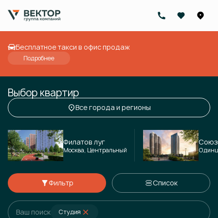
Бесплатное такси в офис продаж
Подробнее
Выбор квартир
Все города и регионы
Филатов луг
Союз
Москва, Центральный
Одинц
Фильтр
Список
Ваш поиск
Студия