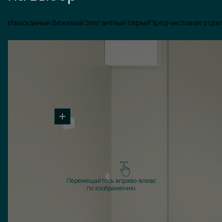
Изысканный бежевый
Элегантный серый
Предчистовая отде
Перемещайтесь вправо-влево
по изображению