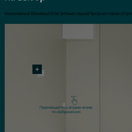
Изысканный бежевый
Элегантный серый
Предчистовая отде
Перемещайтесь вправо-влево
по изображению