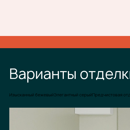
Варианты отделк
Изысканный бежевый
Элегантный серый
Предчистовая от