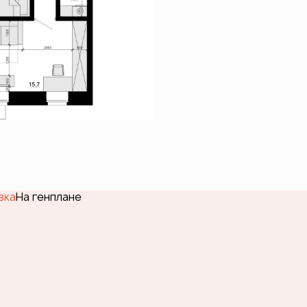
вка
На генплане