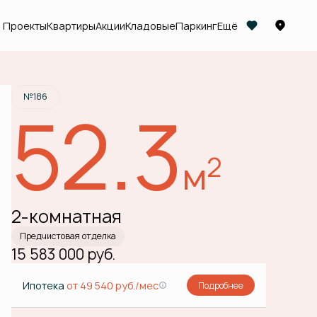
Проекты
Квартиры
Акции
Кладовые
Паркинг
Ещё
Забронировать
№186
52.3
2
м
2-комнатная
Предчистовая отделка
15 583 000 руб.
Ипотека
от 49 540 руб./мес
Подробнее