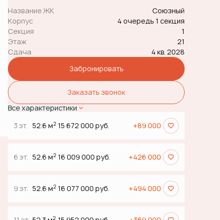
Название ЖК
Союзный
Корпус
4 очередь 1 секция
Секция
1
Этаж
21
Сдача
4 кв. 2028
Забронировать
Заказать звонок
Все характеристики
2
3 эт.
52.6 м
15 672 000 руб.
+89 000
2
6 эт.
52.6 м
16 009 000 руб.
+426 000
2
9 эт.
52.6 м
16 077 000 руб.
+494 000
2
11 эт.
52.3 м
15 952 000 руб.
+369 000