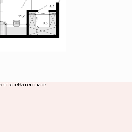
а этаже
На генплане