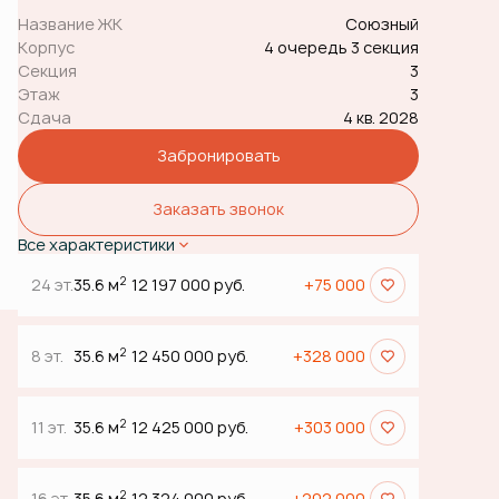
Название ЖК
Союзный
Корпус
4 очередь 3 секция
Секция
3
Этаж
3
Сдача
4 кв. 2028
Забронировать
Заказать звонок
Все характеристики
2
24 эт.
35.6 м
12 197 000 руб.
+75 000
2
8 эт.
35.6 м
12 450 000 руб.
+328 000
2
11 эт.
35.6 м
12 425 000 руб.
+303 000
2
16 эт.
35.6 м
12 324 000 руб.
+202 000