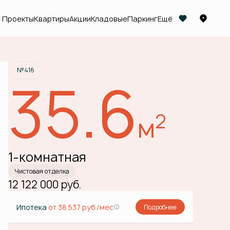
Проекты
Квартиры
Акции
Кладовые
Паркинг
Ещё
Забронировать
№416
35.6
2
м
1-комнатная
Чистовая отделка
12 122 000 руб.
Ипотека
от 38 537 руб./мес
Подробнее