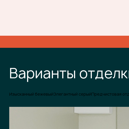
Варианты отделк
Изысканный бежевый
Элегантный серый
Предчистовая от