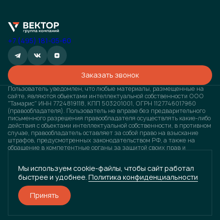
+7 (495) 181-05-60
Заказать звонок
Пользователь уведомлен, что любые материалы, размещенные на
сайте, являются объектами интеллектуальной собственности ООО
"Тамарис" ИНН 7724819118, КПП 503201001, ОГРН 1127746017960
(правообладателя). Пользователь не вправе без предварительного
письменного разрешения правообладателя осуществлять какие-либо
действия с объектами интеллектуальной собственности, в противном
случае, правообладатель оставляет за собой право на взыскание
штрафов, предусмотренных законодательством РФ, а также на
обращение в компетентные органы за защитой своих прав и
законных интересов. Любая информация, представленная на
данном сайте, носит исключительно информационный характер и ни
Мы используем cookie-файлы, чтобы сайт работал
при каких условиях не является публичной офертой, определяемой
быстрее и удобнее.
Политика конфиденциальности
положениями статьи 437 ГК РФ. Визуализация проектов
предварительная, возможны изменения.
Принять
Разработано
и
ГРУППА КОМПАНИЙ «ВЕКТОР»