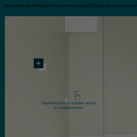
Изысканный бежевый
Элегантный серый
Предчистовая отде
Перемещайтесь вправо-влево
по изображению