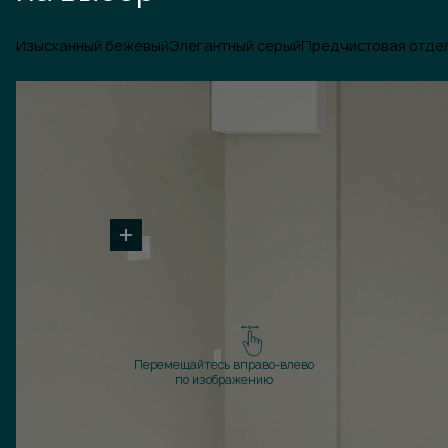
Изысканный бежевый
Элегантный серый
Предчистовая отде
Перемещайтесь вправо-влево
по изображению