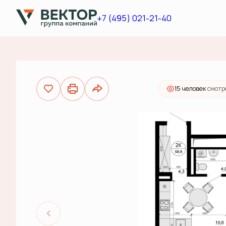
2
2-комнатная
59.9 м
16 064 000 руб.
+7 (495) 021-21-40
Ипо
15 человек
смотр