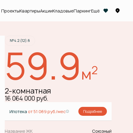
Проекты
Квартиры
Акции
Кладовые
Паркинг
Ещё
Забронировать
№4.2.(12).6
59.9
2
м
2-комнатная
16 064 000 руб.
Ипотека
от 51 069 руб./мес
Подробнее
Название ЖК
Союзный