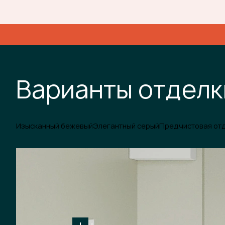
Варианты отделк
Изысканный бежевый
Элегантный серый
Предчистовая от