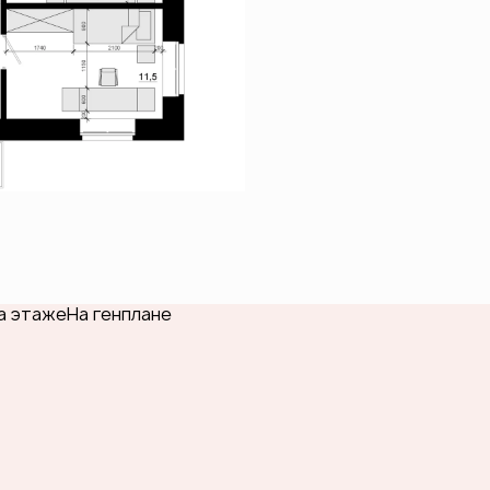
а этаже
На генплане