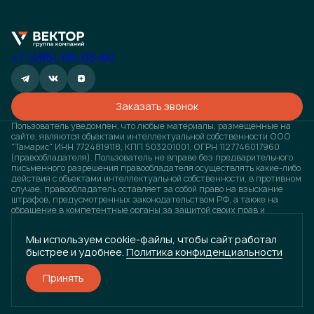
+7 (495) 181-05-60
Заказать звонок
Пользователь уведомлен, что любые материалы, размещенные на
сайте, являются объектами интеллектуальной собственности ООО
"Тамарис" ИНН 7724819118, КПП 503201001, ОГРН 1127746017960
(правообладателя). Пользователь не вправе без предварительного
письменного разрешения правообладателя осуществлять какие-либо
действия с объектами интеллектуальной собственности, в противном
случае, правообладатель оставляет за собой право на взыскание
штрафов, предусмотренных законодательством РФ, а также на
обращение в компетентные органы за защитой своих прав и
законных интересов. Любая информация, представленная на
данном сайте, носит исключительно информационный характер и ни
Мы используем cookie-файлы, чтобы сайт работал
при каких условиях не является публичной офертой, определяемой
быстрее и удобнее.
Политика конфиденциальности
положениями статьи 437 ГК РФ. Визуализация проектов
предварительная, возможны изменения.
Принять
Разработано
и
ГРУППА КОМПАНИЙ «ВЕКТОР»