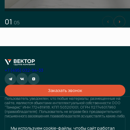
01
05
+7 (495) 032-94-33
Заказать звонок
Пользователь уведомлен, что любые материалы, размещенные на
сайте, являются объектами интеллектуальной собственности ООО
"Тамарис" ИНН 7724819118, КПП 503201001, ОГРН 1127746017960
(правообладателя). Пользователь не вправе без предварительного
письменного разрешения правообладателя осуществлять какие-либо
действия с объектами интеллектуальной собственности, в противном
случае, правообладатель оставляет за собой право на взыскание
Мы используем cookie-файлы, чтобы сайт работал
штрафов, предусмотренных законодательством РФ, а также на