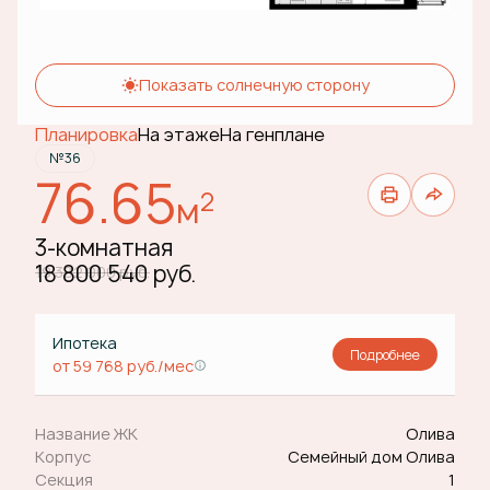
Показать солнечную сторону
Планировка
На этаже
На генплане
№36
76.65
2
м
3-комнатная
18 800 540 руб.
19 382 000 руб.
Ипотека
Подробнее
от 59 768 руб./мес
Название ЖК
Олива
Корпус
Семейный дом Олива
Секция
1