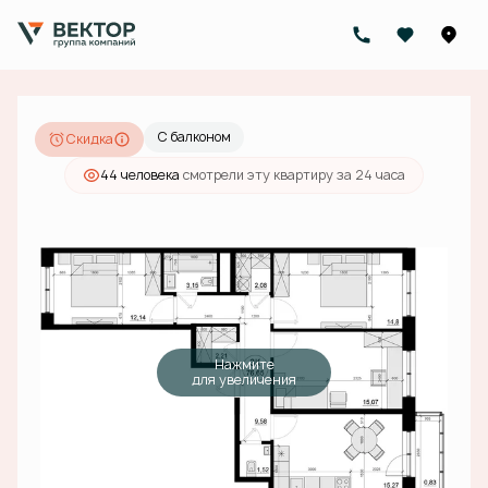
2
3-комнатная
76.65 м
19 382 000 руб.
18 800 540 руб.
Ипотека
от 59 768 руб./мес.
С балконом
Скидка
44 человекa
смотрели эту квартиру за 24 часа
Нажмите
для увеличения