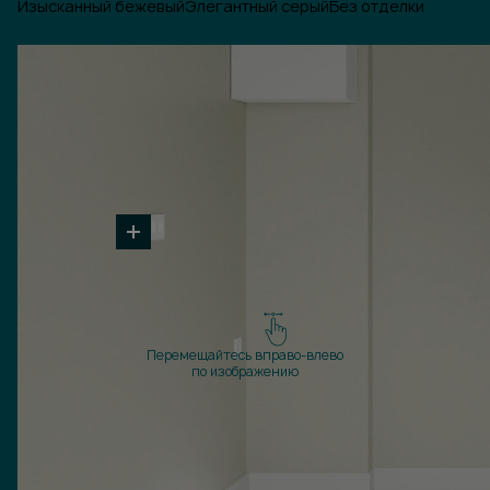
Изысканный бежевый
Элегантный серый
Без отделки
Перемещайтесь вправо-влево
по изображению