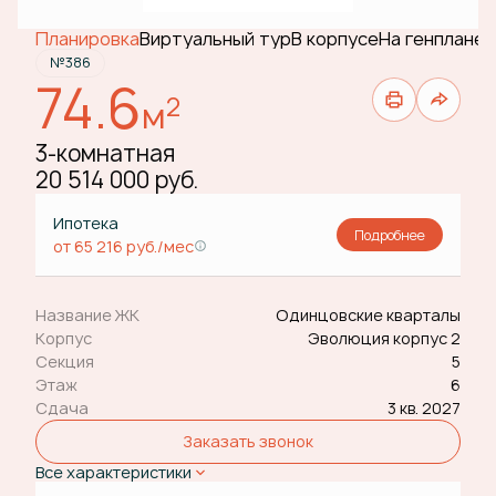
Планировка
Виртуальный тур
В корпусе
На генплане
№386
74.6
2
м
3-комнатная
20 514 000 руб.
Ипотека
Подробнее
от 65 216 руб./мес
Название ЖК
Одинцовские кварталы
Корпус
Эволюция корпус 2
Секция
5
Этаж
6
Сдача
3 кв. 2027
Заказать звонок
Все характеристики