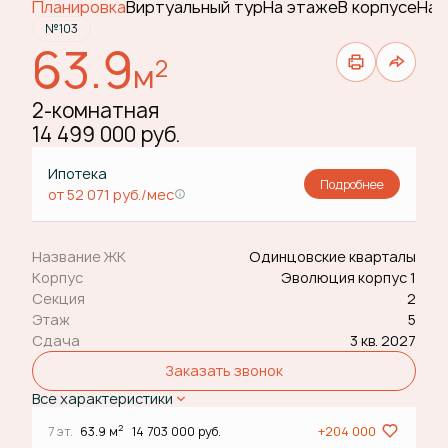
Планировка
Виртуальный тур
На этаже
В корпусе
На 
№103
63.9
2
м
2-комнатная
14 499 000 руб.
Ипотека
Подробнее
от 52 071 руб./мес
Название ЖК
Одинцовские кварталы
Корпус
Эволюция корпус 1
Секция
2
Этаж
5
Сдача
3 кв. 2027
Заказать звонок
Все характеристики
2
7 эт.
63.9 м
14 703 000 руб.
+204 000