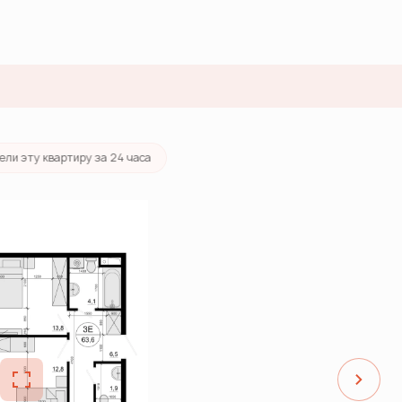
тека
от 51 327 руб./мес.
ели эту квартиру за 24 часа