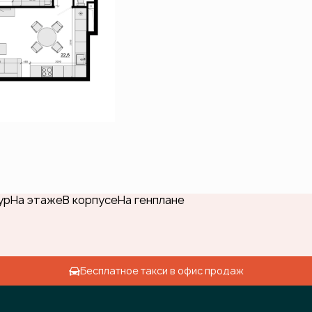
ур
На этаже
В корпусе
На генплане
Бесплатное такси в офис продаж