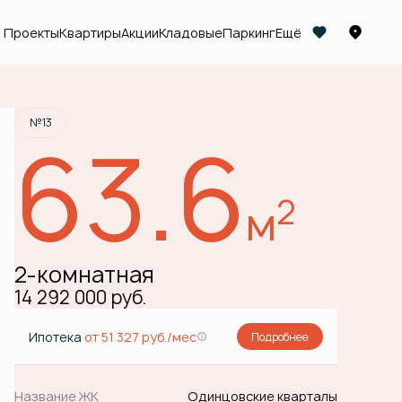
Проекты
Квартиры
Акции
Кладовые
Паркинг
Ещё
Забронировать
№13
63.6
2
м
2-комнатная
14 292 000 руб.
Ипотека
от 51 327 руб./мес
Подробнее
Название ЖК
Одинцовские кварталы