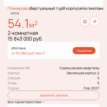
Планировка
Виртуальный тур
В корпусе
На генплане
№379
54.1
2
м
2-комнатная
15 843 000 руб.
Ипотека
Подробнее
от 50 366 руб./мес
Название ЖК
Одинцовские кварталы
Корпус
Эволюция корпус 2
Секция
5
Этаж
5
Сдача
3 кв. 2027
Заказать звонок
Все характеристики