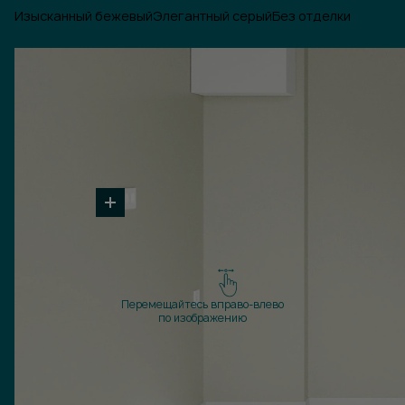
Изысканный бежевый
Элегантный серый
Без отделки
Перемещайтесь вправо-влево
по изображению