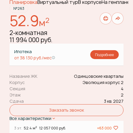
Планировка
Виртуальный тур
В корпусе
На генплане
№263
52.9
2
м
2-комнатная
11 994 000 руб.
Ипотека
Подробнее
от 38 130 руб./мес
Название ЖК
Одинцовские кварталы
Корпус
Эволюция корпус 2
Секция
4
Этаж
2
Сдача
3 кв. 2027
Заказать звонок
Все характеристики
2
3 эт.
52.4 м
12 057 000 руб.
+63 000