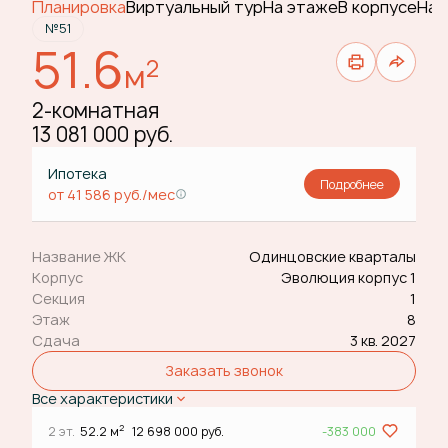
Планировка
Виртуальный тур
На этаже
В корпусе
На 
№51
51.6
2
м
2-комнатная
13 081 000 руб.
Ипотека
Подробнее
от 41 586 руб./мес
Название ЖК
Одинцовские кварталы
Корпус
Эволюция корпус 1
Секция
1
Этаж
8
Сдача
3 кв. 2027
Заказать звонок
Все характеристики
2
2 эт.
52.2 м
12 698 000 руб.
-383 000