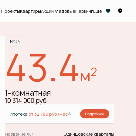
Проекты
Квартиры
Акции
Кладовые
Паркинг
Ещё
Забронировать
№134
43.4
2
м
1-комнатная
10 314 000 руб.
Ипотека
от 32 789 руб./мес
Подробнее
Название ЖК
Одинцовские кварталы