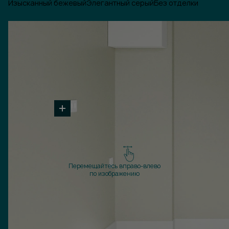
Изысканный бежевый
Элегантный серый
Без отделки
Перемещайтесь вправо-влево
по изображению