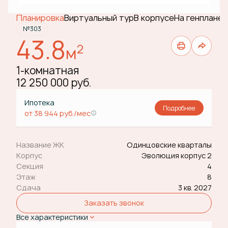
Планировка
Виртуальный тур
В корпусе
На генплане
№303
43.8
2
м
1-комнатная
12 250 000 руб.
Ипотека
Подробнее
от 38 944 руб./мес
Название ЖК
Одинцовские кварталы
Корпус
Эволюция корпус 2
Секция
4
Этаж
8
Сдача
3 кв. 2027
Заказать звонок
Все характеристики